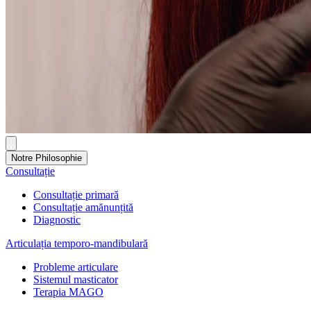
Notre Philosophie
Consultație
Consultație primară
Consultație amănunțită
Diagnostic
Articulația temporo-mandibulară
Probleme articulare
Sistemul masticator
Terapia MAGO