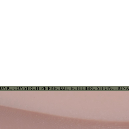
NIC, CONSTRUIT PE PRECIZIE, ECHILIBRU ȘI FUNCȚION