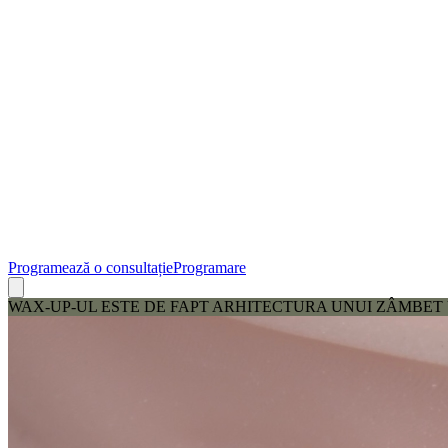
Programează o consultație
Programare
WAX-UP-UL ESTE DE FAPT ARHITECTURA UNUI ZÂMBET U