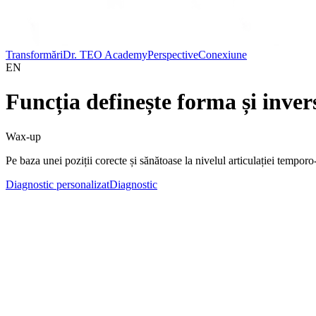
Transformări
Dr. TEO Academy
Perspective
Conexiune
EN
Funcția definește forma și inver
Wax-up
Pe baza unei poziții corecte și sănătoase la nivelul articulației tempor
Diagnostic personalizat
Diagnostic