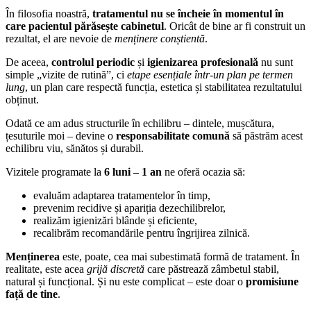
În filosofia noastră,
tratamentul nu se încheie în momentul în
care pacientul părăsește cabinetul
. Oricât de bine ar fi construit un
rezultat, el are nevoie de
menținere conștientă
.
De aceea,
controlul periodic
și
igienizarea profesională
nu sunt
simple „vizite de rutină”, ci
etape esențiale într-un plan pe termen
lung
, un plan care respectă funcția, estetica și stabilitatea rezultatului
obținut.
Odată ce am adus structurile în echilibru – dintele, mușcătura,
țesuturile moi – devine o
responsabilitate comună
să păstrăm acest
echilibru viu, sănătos și durabil.
Vizitele programate la
6 luni – 1 an
ne oferă ocazia să:
evaluăm adaptarea tratamentelor în timp,
prevenim recidive și apariția dezechilibrelor,
realizăm igienizări blânde și eficiente,
recalibrăm recomandările pentru îngrijirea zilnică.
Menținerea
este, poate, cea mai subestimată formă de tratament. În
realitate, este acea
grijă discretă
care păstrează zâmbetul stabil,
natural și funcțional. Și nu este complicat – este doar o
promisiune
față de tine
.