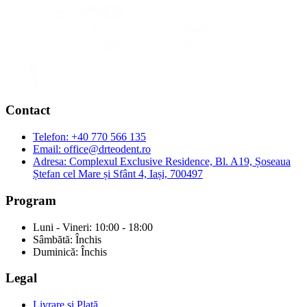
Contact
Telefon:
+40 770 566 135
Email:
office@drteodent.ro
Adresa:
Complexul Exclusive Residence, Bl. A19, Șoseaua
Ștefan cel Mare și Sfânt 4, Iași, 700497
Program
Luni - Vineri: 10:00 - 18:00
Sâmbătă: Închis
Duminică: Închis
Legal
Livrare și Plată