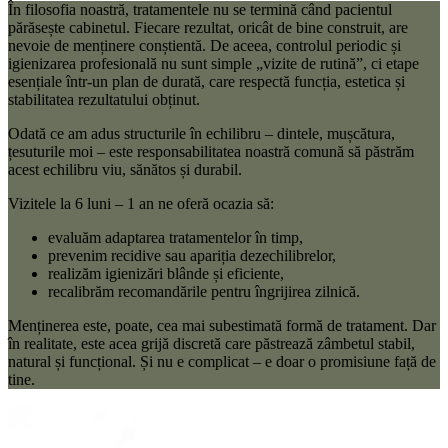
În filosofia noastră, tratamentele nu se termină când pacientul
părăsește cabinetul. Fiecare rezultat, oricât de bine construit, are
nevoie de menținere conștientă. De aceea, controlul periodic și
igienizarea profesională nu sunt simple „vizite de rutină”, ci etape
esențiale într-un plan de durată, care respectă funcția, estetica și
stabilitatea rezultatului obținut.
Odată ce am adus structurile în echilibru – dintele, mușcătura,
țesuturile moi – este responsabilitatea noastră comună să păstrăm
acest echilibru viu, sănătos și durabil.
Vizitele la 6 luni – 1 an ne oferă ocazia să:
evaluăm adaptarea tratamentelor în timp,
prevenim recidive sau apariția dezechilibrelor,
realizăm igienizări blânde și eficiente,
recalibrăm recomandările pentru îngrijirea zilnică.
Menținerea este, poate, cea mai subestimată formă de tratament. Dar
în realitate, este acea grijă discretă care păstrează zâmbetul stabil,
natural și funcțional. Și nu e complicat – e doar o promisiune față de
tine.