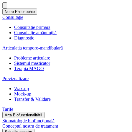
Notre Philosophie
Consultație
Consultație primară
Consultație amănunțită
Diagnostic
Articulația temporo-mandibulară
Probleme articulare
Sistemul masticator
Terapia MAGO
Previzualizare
Wax-up
Mock-up
Transfer & Validare
Tarife
Arta Biofuncționalității
Stomatologie biofuncțională
Conceptul nostru de tratament
Soluțiile noastre