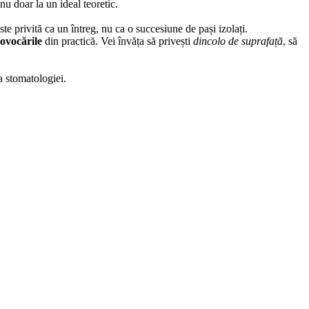
nu doar la un ideal teoretic.
te privită ca un întreg, nu ca o succesiune de pași izolați.
ovocările
din practică. Vei învăța să privești
dincolo de suprafață
, să
a stomatologiei.