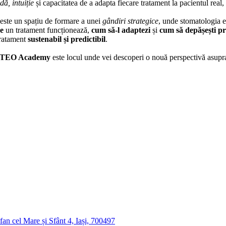
dă, intuiție
și capacitatea de a adapta fiecare tratament la pacientul real, 
 este un spațiu de formare a unei
gândiri strategice
, unde stomatologia es
ce
un tratament funcționează,
cum să-l adaptezi
și
cum să depășești pr
 tratament
sustenabil și predictibil
.
 TEO Academy
este locul unde vei descoperi o nouă perspectivă asupr
n cel Mare și Sfânt 4, Iași, 700497