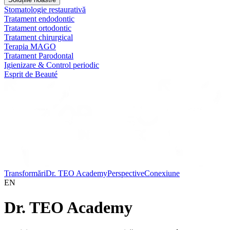
Stomatologie restaurativă
Tratament endodontic
Tratament ortodontic
Tratament chirurgical
Terapia MAGO
Tratament Parodontal
Igienizare & Control periodic
Esprit de Beauté
Transformări
Dr. TEO Academy
Perspective
Conexiune
EN
Dr. TEO Academy