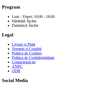
Program
Luni - Vineri: 10:00 - 18:00
Sâmbătă: Închis
Duminică: Închis
Legal
Livrare și Plată
Termeni și Condiții
Politica de Cookies
Politica de Confidențialitate
Contactează-ne
ANPC
ODR
Social Media