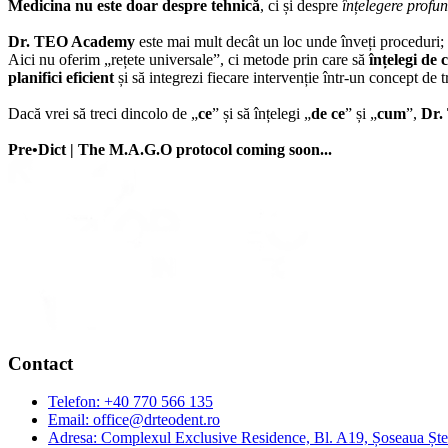
Medicina nu este doar despre tehnică
, ci și despre
înțelegere profun
Dr. TEO Academy
este mai mult decât un loc unde înveți proceduri;
Aici nu oferim „rețete universale”, ci metode prin care să
înțelegi de 
planifici eficient
și să integrezi fiecare intervenție într-un concept de
Dacă vrei să treci dincolo de „
ce
” și să înțelegi „
de ce
” și „
cum
”,
Dr.
Pre•Dict | The M.A.G.O protocol coming soon...
Contact
Telefon:
+40 770 566 135
Email:
office@drteodent.ro
Adresa:
Complexul Exclusive Residence, Bl. A19, Șoseaua Ștefa